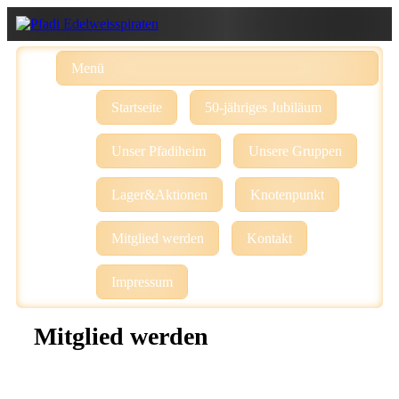
Menü
Startseite
50-jähriges Jubiläum
Unser Pfadiheim
Unsere Gruppen
Lager&Aktionen
Knotenpunkt
Mitglied werden
Kontakt
Impressum
Mitglied werden