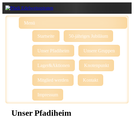
Menü
Startseite
50-jähriges Jubiläum
Unser Pfadiheim
Unsere Gruppen
Lager&Aktionen
Knotenpunkt
Mitglied werden
Kontakt
Impressum
Unser Pfadiheim