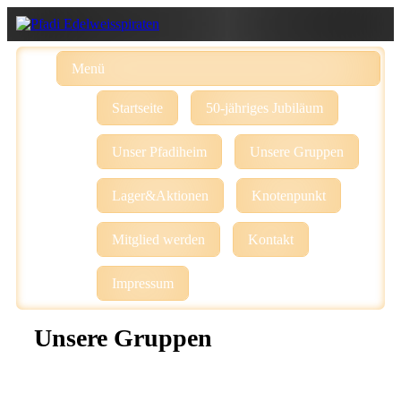
Menü
Startseite
50-jähriges Jubiläum
Unser Pfadiheim
Unsere Gruppen
Lager&Aktionen
Knotenpunkt
Mitglied werden
Kontakt
Impressum
Unsere Gruppen