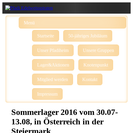
Menü
Startseite
50-jähriges Jubiläum
Unser Pfadiheim
Unsere Gruppen
Lager&Aktionen
Knotenpunkt
Mitglied werden
Kontakt
Impressum
Sommerlager 2016 vom 30.07-
13.08, in Österreich in der
Steiermark