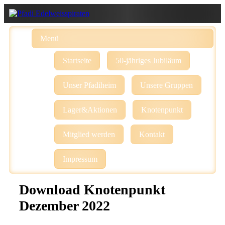
Menü
Startseite
50-jähriges Jubiläum
Unser Pfadiheim
Unsere Gruppen
Lager&Aktionen
Knotenpunkt
Mitglied werden
Kontakt
Impressum
Download Knotenpunkt
Dezember 2022